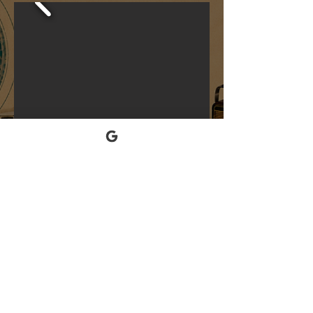
Para cada tipo de ocasião
Eventos corporativos
Casamentos
Hotéis e restaurantes
Inaugurações e lançamentos
Convenções e confraternizações
Festivais de vinho e gastronomia
Festivais culturais
Festivais de Jazz