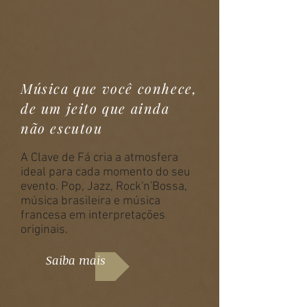
Música que você conhece,
de um jeito que ainda
não escutou
A Clave de Fá cria a atmosfera
ideal para cada momento do seu
evento.
​
Pop, Jazz, Rock'n'Bossa,
música brasileira e música
francesa em interpretações
originais.
Saiba mais